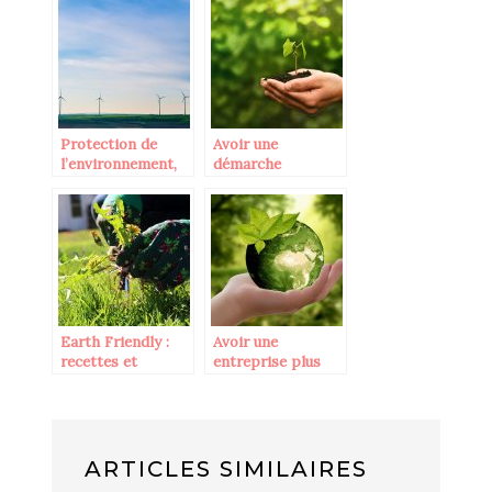
lieu d’acheter un
commence par
neuf ?
vous
Protection de
Avoir une
l’environnement,
démarche
port des
écologique dans la
vêtements
vie quotidienne,
écologiques.
comment réussir ?
Earth Friendly :
Avoir une
recettes et
entreprise plus
solutions de
écologique,
desherbage
comment s’y
maison
prendre ?
ARTICLES SIMILAIRES