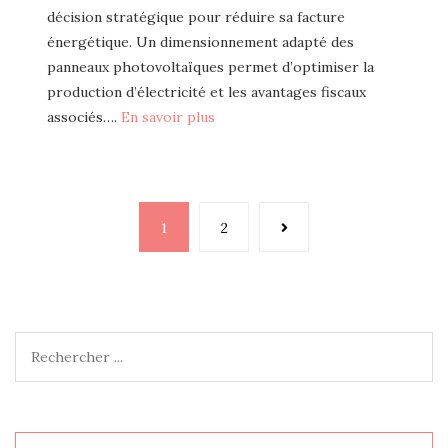
décision stratégique pour réduire sa facture
énergétique. Un dimensionnement adapté des
panneaux photovoltaïques permet d’optimiser la
production d’électricité et les avantages fiscaux
associés….
En savoir plus
Pagination
1
2
des
publications