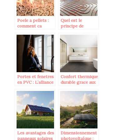
Poele a pellets :
Quel est le
comment ca
principe de
marche et quel
fonctionnement
impact
de la nourrice de
environnemental ?
plancher chauffant
?
Portes et fenetres
Confort thermique
en PVC : L’alliance
durable grace aux
parfaite entre
pompes a chaleur
esthetique et
durabilite
Les avantages des
Dimensionnement
panneaux solaires
photovoltaïque :