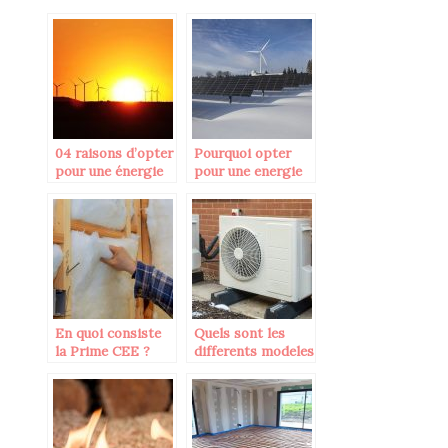
04 raisons d’opter
Pourquoi opter
pour une énergie
pour une energie
écologique
ecologique ?
En quoi consiste
Quels sont les
la Prime CEE ?
differents modeles
de pompe a
chaleur ?