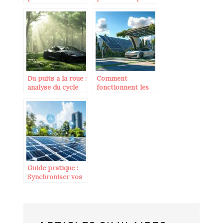
en kit avec
optimisez vos
batterie
panneaux solaires
et vos avantages
fiscaux
Du puits a la roue :
Comment
analyse du cycle
fonctionnent les
de vie d’une
principales cartes
voiture electrique
de recharge de
voiture electrique :
de votre region a
l’international
Guide pratique :
Synchroniser vos
appareils avec
votre production
photovoltaique