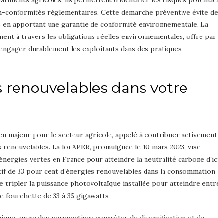
bâtiments agricoles, ils permettent d’identifier les risques potentie
non-conformités réglementaires. Cette démarche préventive évite de
ons en apportant une garantie de conformité environnementale. La
ent à travers les obligations réelles environnementales, offre par
r engager durablement les exploitants dans des pratiques
s renouvelables dans votre
eu majeur pour le secteur agricole, appelé à contribuer activement
s renouvelables. La loi APER, promulguée le 10 mars 2023, vise
nergies vertes en France pour atteindre la neutralité carbone d’ic
ctif de 33 pour cent d’énergies renouvelables dans la consommation
 de tripler la puissance photovoltaïque installée pour atteindre entr
ne fourchette de 33 à 35 gigawatts.
mique ouvre des perspectives concrètes de diversification et de