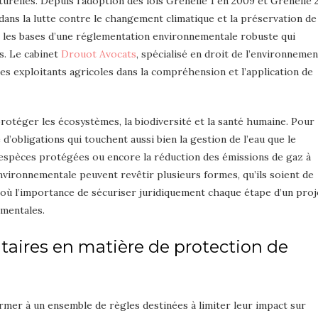
urelles. Depuis l’adoption des lois Grenelle 1 en 2009 et Grenelle 
ans la lutte contre le changement climatique et la préservation de 
é les bases d’une réglementation environnementale robuste qui
s. Le cabinet
Drouot Avocats
, spécialisé en droit de l’environnemen
s exploitants agricoles dans la compréhension et l’application de
à protéger les écosystèmes, la biodiversité et la santé humaine. Pour
e d’obligations qui touchent aussi bien la gestion de l’eau que le
 espèces protégées ou encore la réduction des émissions de gaz à
nvironnementale peuvent revêtir plusieurs formes, qu’ils soient de
 d’où l’importance de sécuriser juridiquement chaque étape d’un proj
ementales.
taires en matière de protection de
rmer à un ensemble de règles destinées à limiter leur impact sur