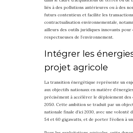
dans le cadre d’acquisitions de terres ou de 
liés à des pollutions antérieures ou à des 
futurs contentieux et facilite les transacti
contractualisation environnementale, notamm
ailleurs des outils juridiques innovants pou
respectueuses de l’environnement.
Intégrer les énergie
projet agricole
La transition énergétique représente un enj
aux objectifs nationaux en matière d’énergie
précisément à accélérer le déploiement des é
2050. Cette ambition se traduit par un obje
nationale finale d’ici 2030, avec une volonté
54 et 60 gigawatts, et de porter l’éolien à u
Pour les exploitations agricoles, cette dyna