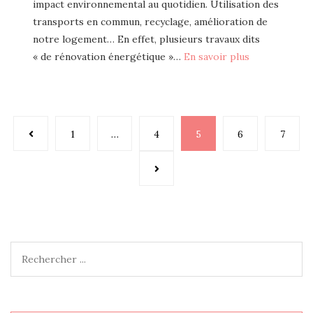
impact environnemental au quotidien. Utilisation des
transports en commun, recyclage, amélioration de
notre logement… En effet, plusieurs travaux dits
« de rénovation énergétique »…
En savoir plus
Pagination
1
…
4
5
6
7
des
publications